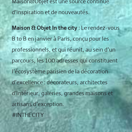
Maison&Objet est une source continue
d’inspiration et de nouveautés.
Maison & Objet In the city
: Le rendez-vous
B to B en janvier à Paris, conçu pour les
professionnels, et qui réunit, au sein d’un
parcours, les 100 adresses qui constituent
l’écosystème parisien de la décoration
d’excellence : décorateurs, architectes
d’intérieur, galeries, grandes maisons et
artisans d’exception.
#INTHECITY